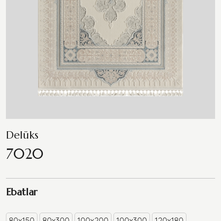
Delüks
7020
Ebatlar
80x150
80x300
100x200
100x300
120x180