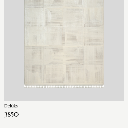
Delüks
3850