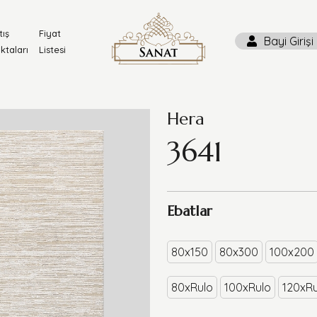
tış
Fiyat
Bayi Girişi
ktaları
Listesi
Hera
3641
Ebatlar
80x150
80x300
100x200
80xRulo
100xRulo
120xRu