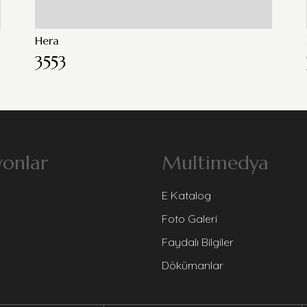
Hera
3553
yonlar
Multimedya
E Katalog
Foto Galeri
Faydalı Bilgiler
Dökümanlar