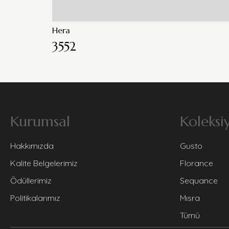
Hera
3552
Kurumsal
Koleksi
Hakkımızda
Gusto
Kalite Belgelerimiz
Florance
Ödüllerimiz
Sequance
Politikalarımız
Mısra
Tümü