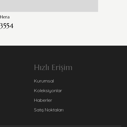
Hera
Hera
3554
3559
Hızlı Erişim
Kurumsal
Koleksiyonlar
Haberler
Satış Noktaları