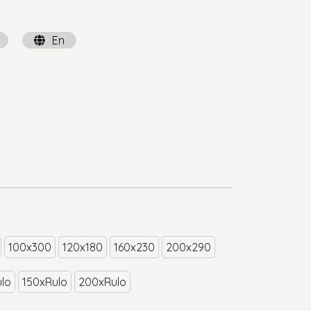
En
100x300
120x180
160x230
200x290
lo
150xRulo
200xRulo